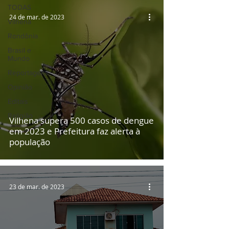
TODAS
24 de mar. de 2023
Vilhena
Rondônia
Brasil e
Mundo
Reportagens
Opinião
Editais
Religião
Vilhena supera 500 casos de dengue
em 2023 e Prefeitura faz alerta à
população
23 de mar. de 2023