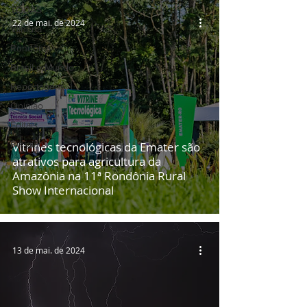
TODAS
22 de mai. de 2024
Vilhena
Rondônia
Brasil e Mundo
Reportagens
Opinião
Editais
Religião
Vitrines tecnológicas da Emater são
atrativos para agricultura da
Amazônia na 11ª Rondônia Rural
Show Internacional
13 de mai. de 2024