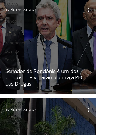
TODAS
17 de abr. de 2024
Vilhena
Rondônia
Brasil e
Mundo
Reportagens
Opinião
Editais
Religião
Senador de Rondônia é um dos
poucos que votaram contra a PEC
das Drogas
17 de abr. de 2024