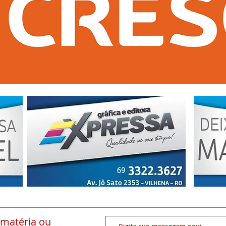
 matéria
ou