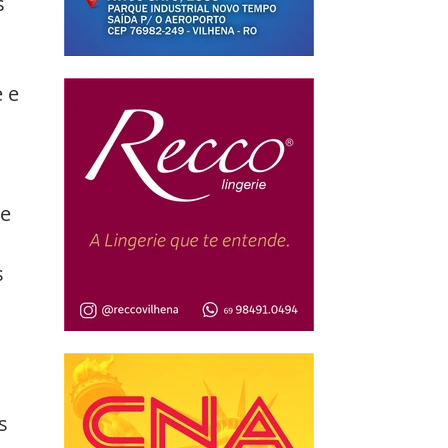
s 
 
 e 
e 
 
 
s 