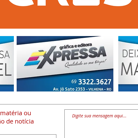
 matéria
ou
o de notícia