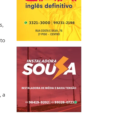
s, 
to 
 a 
 