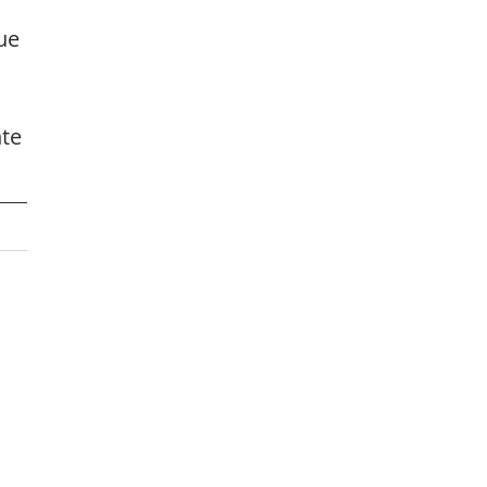
 
ue 
te 