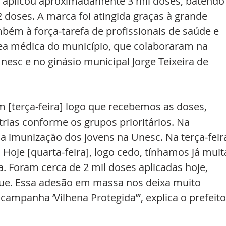
na aplicou aproximadamente 3 mil doses, batendo
2 doses. A marca foi atingida graças à grande 
ém à força-tarefa de profissionais de saúde e 
ea médica do município, que colaboraram na 
sc e no ginásio municipal Jorge Teixeira de 
 [terça-feira] logo que recebemos as doses, 
ias conforme os grupos prioritários. Na 
 a imunização dos jovens na Unesc. Na terça-feir
Hoje [quarta-feira], logo cedo, tínhamos já muit
. Foram cerca de 2 mil doses aplicadas hoje, 
ue. Essa adesão em massa nos deixa muito 
mpanha ‘Vilhena Protegida’”, explica o prefeito