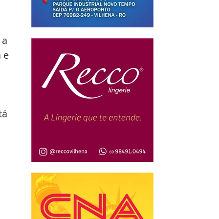
 
 a 
 e 
tá 
 
 