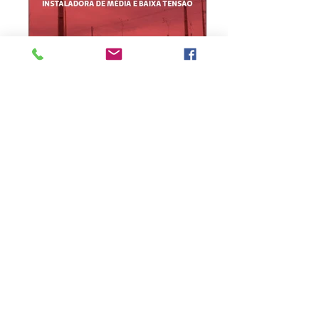
Informe erro na matéria
ou
envie sua sugestão de notícia