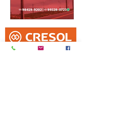
Informe erro na matéria
ou
envie sua sugestão de notícia