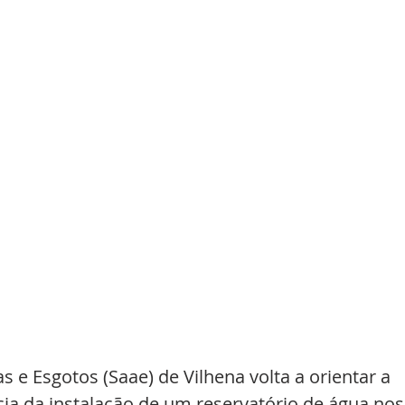
e Esgotos (Saae) de Vilhena volta a orientar a 
ia da instalação de um reservatório de água nos