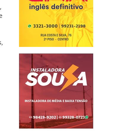
, 
e 
, 