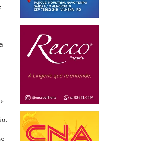
 
a 
e 
ão.
se 