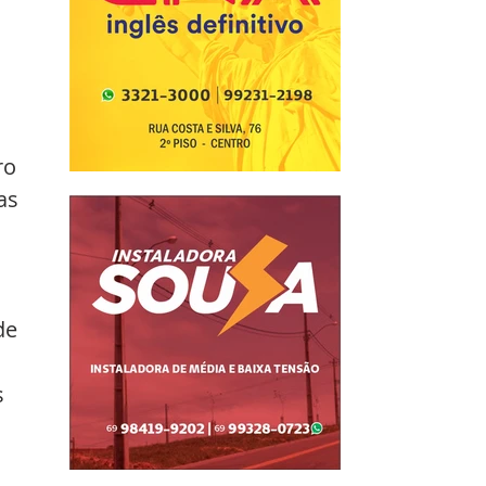
ro 
as 
de 
 
 
 