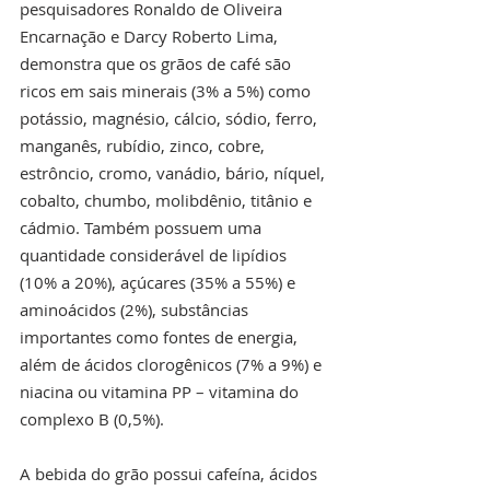
pesquisadores Ronaldo de Oliveira 
Encarnação e Darcy Roberto Lima, 
demonstra que os grãos de café são 
ricos em sais minerais (3% a 5%) como 
potássio, magnésio, cálcio, sódio, ferro, 
manganês, rubídio, zinco, cobre, 
estrôncio, cromo, vanádio, bário, níquel, 
cobalto, chumbo, molibdênio, titânio e 
cádmio. Também possuem uma 
quantidade considerável de lipídios 
(10% a 20%), açúcares (35% a 55%) e 
aminoácidos (2%), substâncias 
importantes como fontes de energia, 
além de ácidos clorogênicos (7% a 9%) e 
niacina ou vitamina PP – vitamina do 
complexo B (0,5%).
A bebida do grão possui cafeína, ácidos 