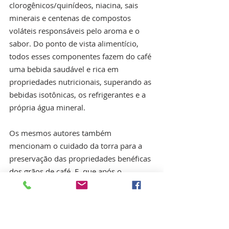
clorogênicos/quinídeos, niacina, sais 
minerais e centenas de compostos 
voláteis responsáveis pelo aroma e o 
sabor. Do ponto de vista alimentício, 
todos esses componentes fazem do café 
uma bebida saudável e rica em 
propriedades nutricionais, superando as 
bebidas isotônicas, os refrigerantes e a 
própria água mineral.
Os mesmos autores também 
mencionam o cuidado da torra para a 
preservação das propriedades benéficas 
dos grãos de café. E, que após o 
processo de torra, a coloração dos grãos 
deve ser marrom-chocolate, clara ou 
escura, mas nunca preta como carvão, 
pois assim, permaneceriam as mesmas 