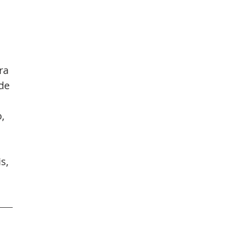
ra 
de 
, 
s, 