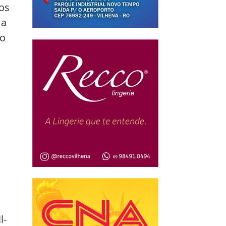
os 
a 
o 
l-