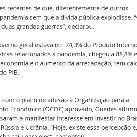
es recentes de que, diferentemente de outros 
a pandemia sem que a dívida pública explodisse. “
u duas grandes guerras”, declarou.
overno geral estava em 74,3% do Produto Interno
extras relacionados à pandemia, chegou a 88,8% 
 economia e o aumento da arrecadação, tem caí
do PIB.
á com o plano de adesão à Organização para a 
nto Econômico (OCDE) aprovado, Guedes afirmo
aram a manifestar interesse em investir no Bras
 Rússia e Ucrânia. “Hoje, existe essa percepção e,
icha caiu para eles”, comentou.