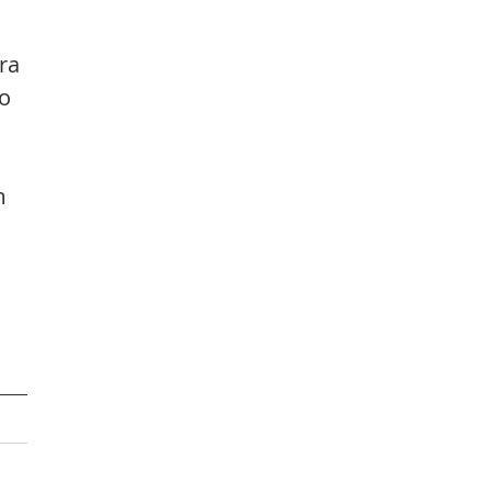
ra 
o 
m 
 
 