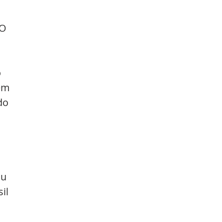
O 
 
em 
do 
u 
il 
 