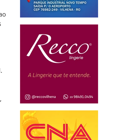
ao 
 
 
.
, 
 