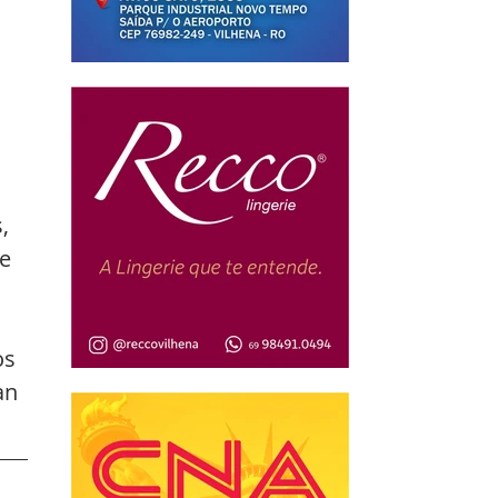
 
 
, 
e 
os 
an 