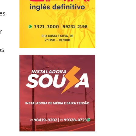
es 
r 
os 
 
 