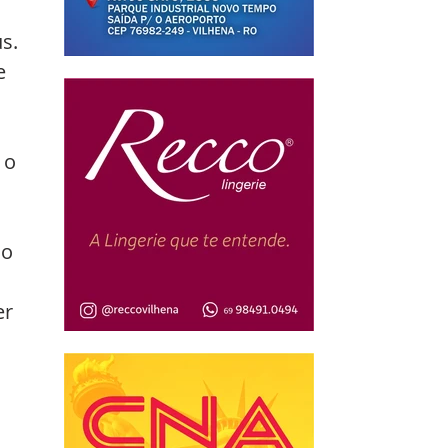
s.
e 
 
 o 
o 
r 