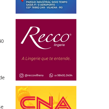
 
40 
de 
e 