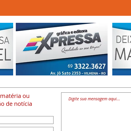
 matéria
ou
o de notícia