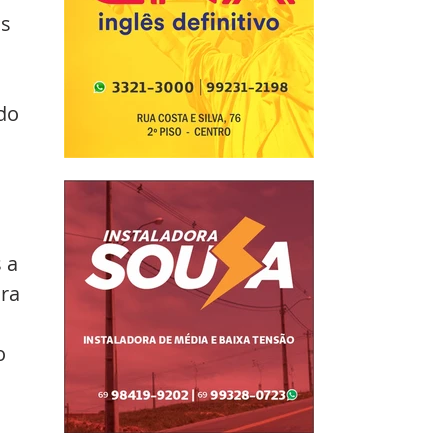
s 
do 
 a 
ra 
o 