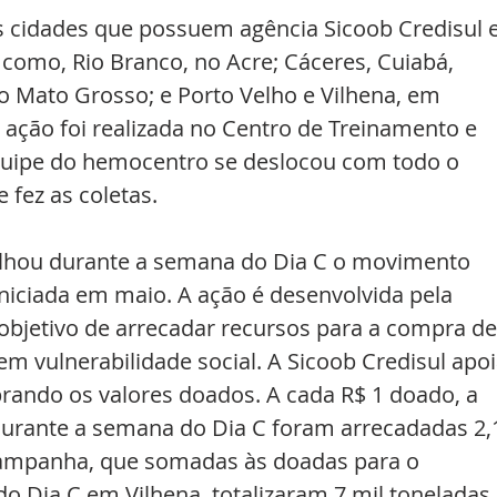
s cidades que possuem agência Sicoob Credisul e
como, Rio Branco, no Acre; Cáceres, Cuiabá, 
no Mato Grosso; e Porto Velho e Vilhena, em 
 ação foi realizada no Centro de Treinamento e 
equipe do hemocentro se deslocou com todo o 
 fez as coletas.
lhou durante a semana do Dia C o movimento 
niciada em maio. A ação é desenvolvida pela 
bjetivo de arrecadar recursos para a compra de
em vulnerabilidade social. A Sicoob Credisul apoi
rando os valores doados. A cada R$ 1 doado, a 
Durante a semana do Dia C foram arrecadadas 2,
campanha, que somadas às doadas para o 
o Dia C em Vilhena, totalizaram 7 mil toneladas.