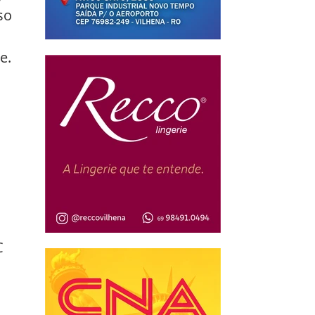
so 
e. 
 