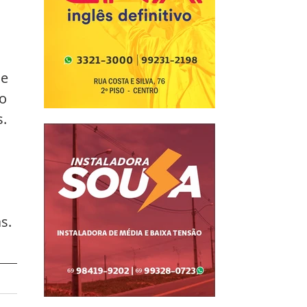
e 
o 
s.
s. 