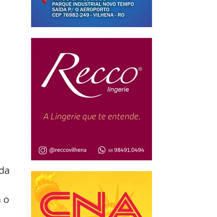
da 
 o 