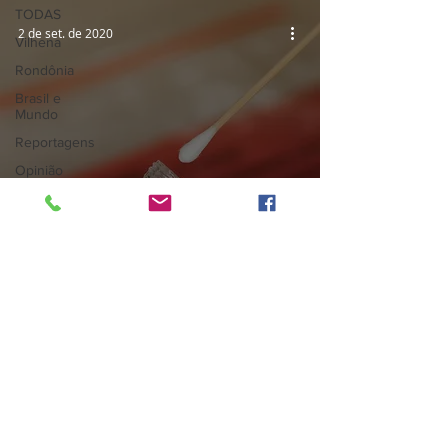
TODAS
2 de set. de 2020
Vilhena
Rondônia
Brasil e
Mundo
Reportagens
Opinião
Editais
Religião
Rondônia tem 6 novas mortes; bebê
de 2 anos é uma das vítimas