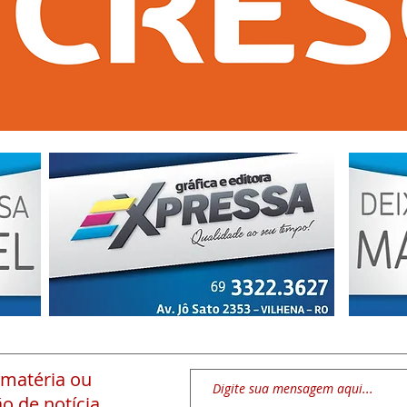
 matéria
ou
o de notícia