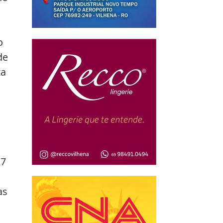
o 
de 
a 
 
7 
as 