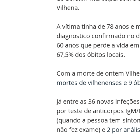
Vilhena.
A vítima tinha de 78 anos e
diagnostico confirmado no di
60 anos que perde a vida em 
67,5% dos óbitos locais.
Com a morte de ontem Vilh
mortes de vilhenenses e 9 ó
Já entre as 36 novas infeçõe
por teste de anticorpos IgM/I
(quando a pessoa tem sintom
não fez exame) e 
2 por análi