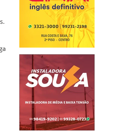
s.
ga 