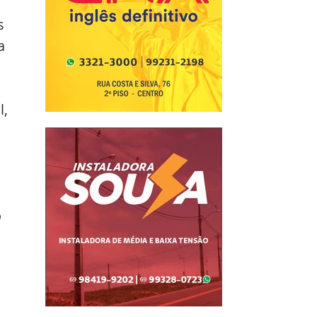
s 
a 
, 
 