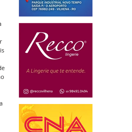
a 
r 
is 
de 
o 
a 