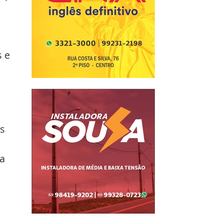
 e 
 
s 
a 