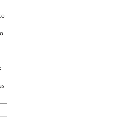
to 
o 
 
as 