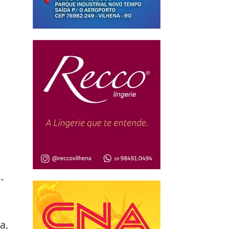
 
-
a, 