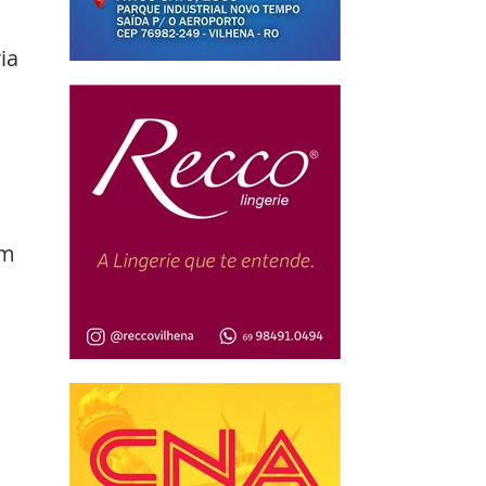
ia 
 
am 