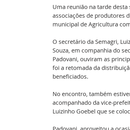
Uma reunião na tarde desta s
associações de produtores do
municipal de Agricultura com
O secretário da Semagri, Lui
Souza, em companhia do secr
Padovani, ouviram as princi
foi a retomada da distribuiç
beneficiados. 
No encontro, também estiver
acompanhado da vice-prefeita
Luizinho Goebel que se colo
Padovani, aproveitou a ocasiã