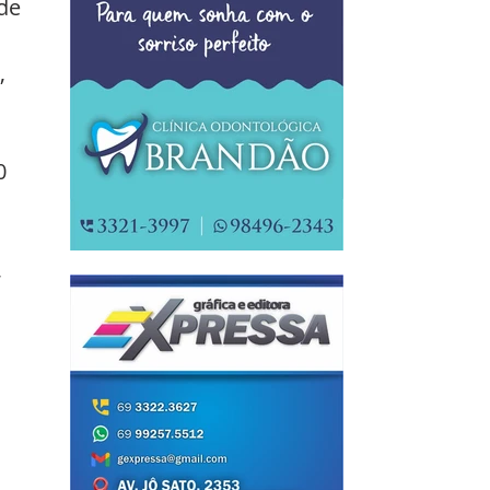
de 
, 
0 
 