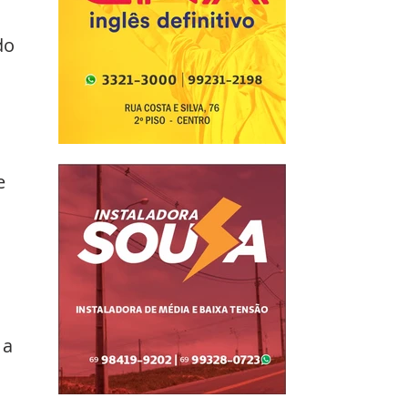
do 
e 
 
a 