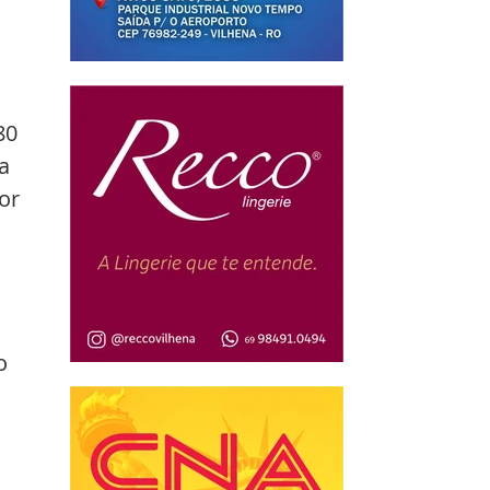
80 
a 
or 
o 