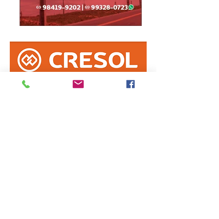
Informe erro na matéria
ou
envie sua sugestão de notícia
Enviar