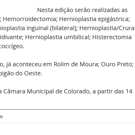
Nesta edição serão realizadas as 
a; Hemorroidectomia; Hernioplastia epigástrica; 
ioplastia inguinal (bilateral); Hernioplastia/Crural
cidivante; Hernioplastia umbilical; Histerectomia 
 coccígeo.
no, já aconteceu em Rolim de Moura; Ouro Preto; 
pigão do Oeste. 
a Câmara Municipal de Colorado, a partir das 14 
to