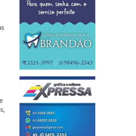
as 
 
e 
s, 