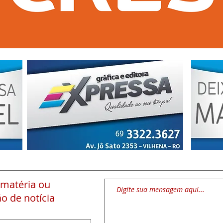
 matéria
ou
o de notícia