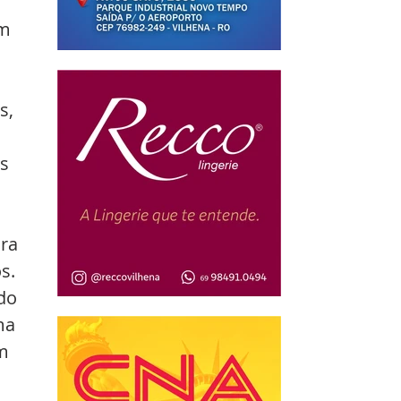
m 
s, 
s 
ra 
s. 
do 
ma 
m 