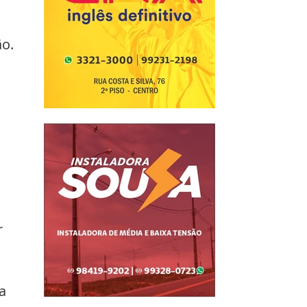
o. 
 
 
a 