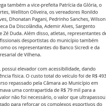
ga também a vice-prefeita Patrícia da Glória, o 
tes, Welliton Oliveira, os vereadores Ronildo 
lves, Dhonatan Pagani, Pedrinho Sanches, Wilson
 Zeca Da Discolândia, Ademir Alves, Sargento 
 Zé Duda. Além disso, atletas, representantes d
ofissionais desportistas do município também 
como os representantes do Banco Sicredi e da 
esarial de Vilhena.
 possui elevador com acessibilidade, dando 
ncia física. O custo total do veículo foi de R$ 493
urso repassado pela Câmara ao Município em 
mava uma contrapartida de R$ 79 mil para a 
alor não foi necessário, o valor que ultrapassou
lizado para reforçar os complexos esportivos do 