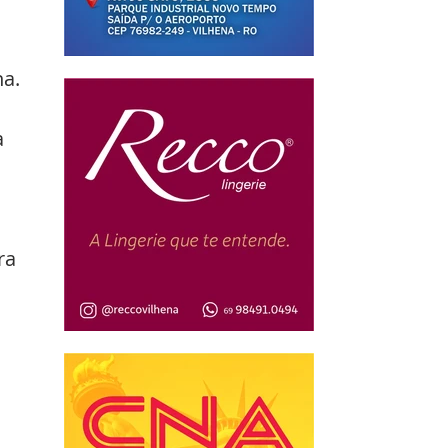
a. 
 
 
ra 