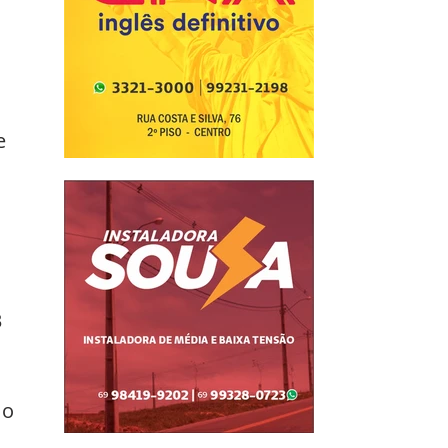
 
e 
 
 o 