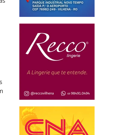
às 
 
 
s 
m 
 