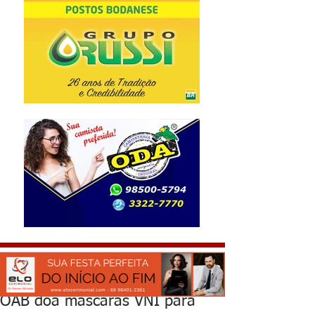
OAB doa máscaras VNI para