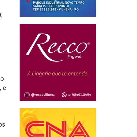
 
, 
 
o 
 e 
os 