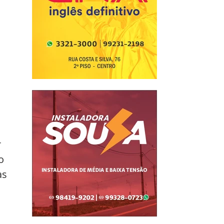
 
o 
s 