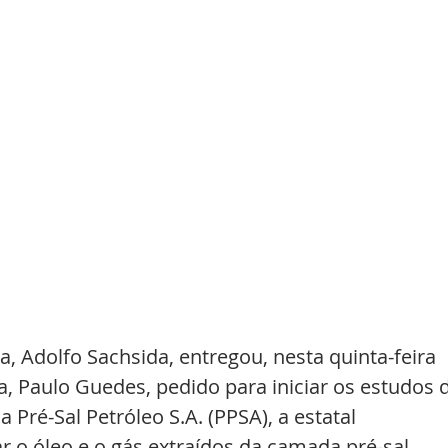
, Adolfo Sachsida, entregou, nesta quinta-feira 
a, Paulo Guedes, pedido para iniciar os estudos 
 Pré-Sal Petróleo S.A. (PPSA), a estatal 
r o óleo e o gás extraídos da camada pré-sal.