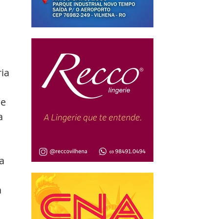
ia 
e 
a 
a 
 