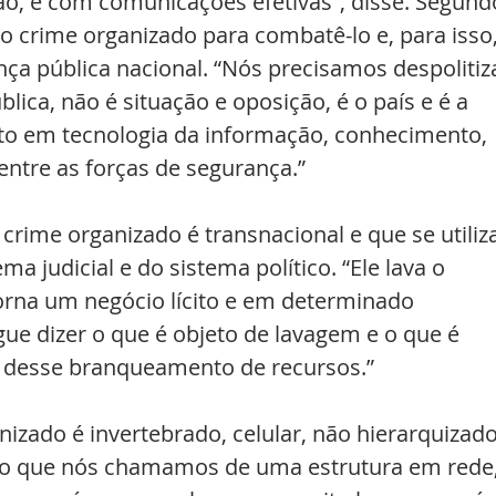
ão, é com comunicações efetivas”, disse. Segund
 do crime organizado para combatê-lo e, para isso,
nça pública nacional. “Nós precisamos despolitiz
ica, não é situação e oposição, é o país e é a 
to em tecnologia da informação, conhecimento, 
ntre as forças de segurança.”
crime organizado é transnacional e que se utiliza
a judicial e do sistema político. “Ele lava o 
torna um negócio lícito e em determinado 
e dizer o que é objeto de lavagem e o que é 
tir desse branqueamento de recursos.”
izado é invertebrado, celular, não hierarquizado
 no que nós chamamos de uma estrutura em rede,