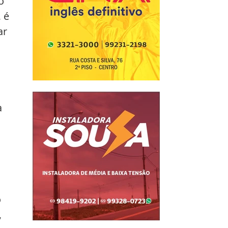
o 
 é 
ar 
 
 
 