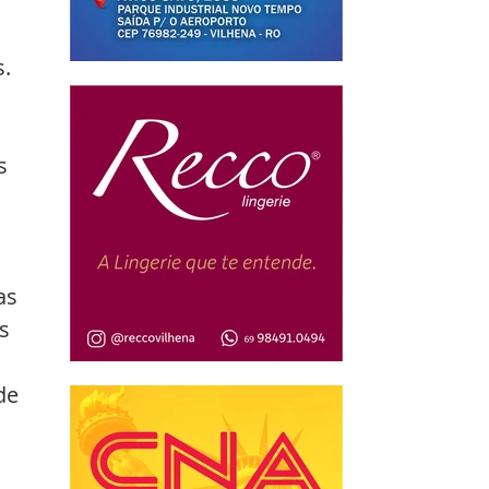
s.
s 
as 
s 
de 