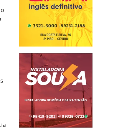
o 
 
s 
ia 