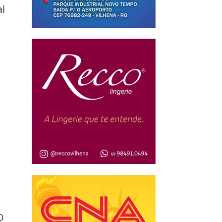
l 
 
O 