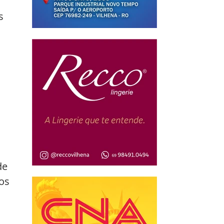
s 
 
de 
os 