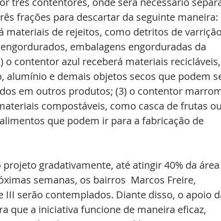
r três contentores, onde será necessário separa
ês frações para descartar da seguinte maneira: 
á materiais de rejeitos, como detritos de varrição
s engordurados, embalagens engorduradas da 
) o contentor azul receberá materiais recicláveis,
o, alumínio e demais objetos secos que podem se
dos em outros produtos; (3) o contentor marrom
materiais compostáveis, como casca de frutas ou
alimentos que podem ir para a fabricação de 
 projeto gradativamente, até atingir 40% da área
óximas semanas, os bairros  Marcos Freire, 
e III serão contemplados. Diante disso, o apoio d
 que a iniciativa funcione de maneira eficaz, 