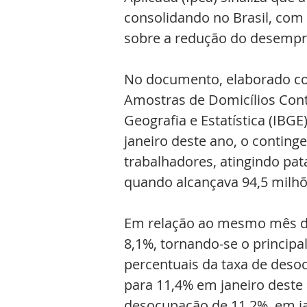
consolidando no Brasil, com
sobre a redução do desempr
No documento, elaborado co
Amostras de Domicílios Contí
Geografia e Estatística (IBG
janeiro deste ano, o conting
trabalhadores, atingindo pa
quando alcançava 94,5 milhõ
Em relação ao mesmo mês d
8,1%, tornando-se o principa
percentuais da taxa de deso
para 11,4% em janeiro deste a
desocupação de 11,2%, em ja