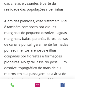
das cheias e vazantes é parte da 
realidade das populações ribeirinhas.
Além das planícies, esse sistema fluvial 
é também composto por diques 
marginais de pequeno desnível, lagoas 
marginais, baías, paranás, furos, barras 
de canal e pontal, geralmente formadas 
por sedimentos arenosos e ilhas 
ocupadas por florestas e formações 
pioneiras. No geral, esse rio possui um 
desnível topográfico de mais de 60 
metros em sua passagem pela área de 
estudo, variando desde os 200 e poucos 
metros, ao atravessar a Serra dos 
Uopianes, até aproximadamente os 135 
metros, em sua foz no rio Guaporé.