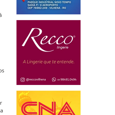
á 
 
os 
r 
a 