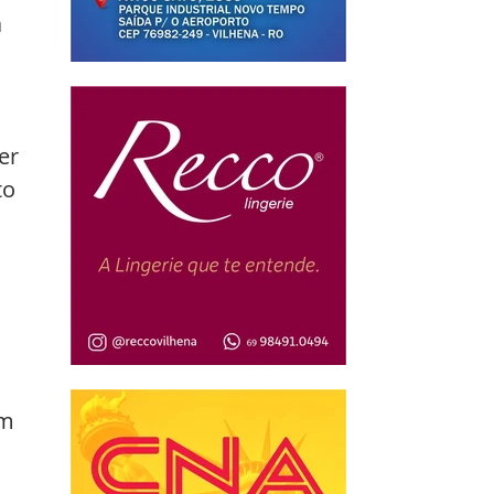
 
er 
to 
m 