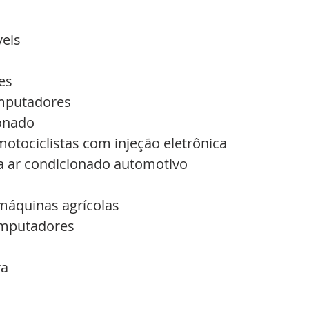
veis
es
mputadores
onado
tociclistas com injeção eletrônica
 ar condicionado automotivo
áquinas agrícolas
omputadores
ra