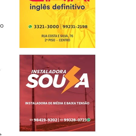
 
o 
 
e 