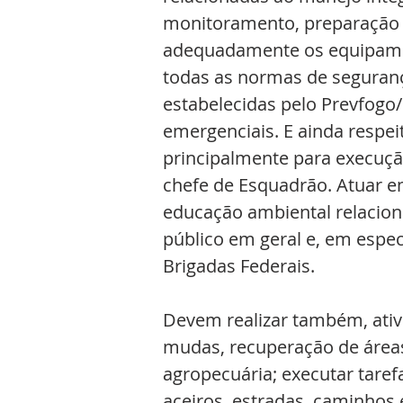
monitoramento, preparação e
adequadamente os equipament
todas as normas de seguranç
estabelecidas pelo Prevfog
emergenciais. E ainda respe
principalmente para execução
chefe de Esquadrão. Atuar em
educação ambiental relaciona
público em geral e, em espe
Brigadas Federais.
Devem realizar também, ativ
mudas, recuperação de áreas
agropecuária; executar tare
aceiros, estradas, caminhos e