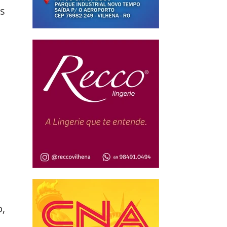
s 
 
, 